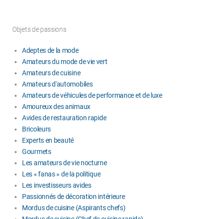
Objets de passions
Adeptes de la mode
Amateurs du mode de vie vert
Amateurs de cuisine
Amateurs d'automobiles
Amateurs de véhicules de performance et de luxe
Amoureux des animaux
Avides de restauration rapide
Bricoleurs
Experts en beauté
Gourmets
Les amateurs de vie nocturne
Les « fanas » de la politique
Les investisseurs avides
Passionnés de décoration intérieure
Mordus de cuisine (Aspirants chefs)
Mordus de cuisine (Chef de cuisine rapide)