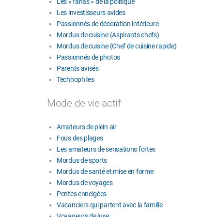
Les « fanas » de la politique
Les investisseurs avides
Passionnés de décoration intérieure
Mordus de cuisine (Aspirants chefs)
Mordus de cuisine (Chef de cuisine rapide)
Passionnés de photos
Parents avisés
Technophiles
Mode de vie actif
Amateurs de plein air
Fous des plages
Les amateurs de sensations fortes
Mordus de sports
Mordus de santé et mise en forme
Mordus de voyages
Pentes enneigées
Vacanciers qui partent avec la famille
Voyageurs de luxe