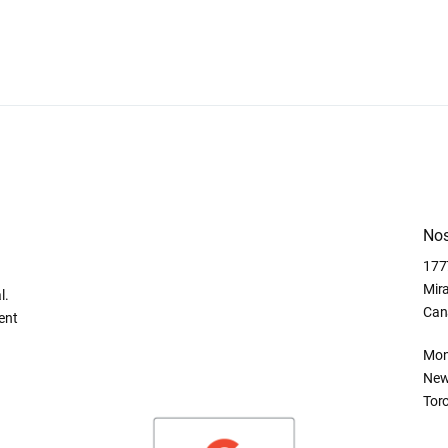
Nos
177
Mir
l.
Can
ent
Mont
New
Tor