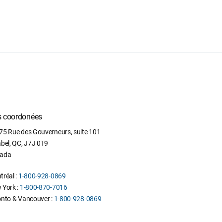
 coordonées
75 Rue des Gouverneurs, suite 101
abel
,
QC
,
J7J 0T9
ada
réal :
1-800-928-0869
 York :
1-800-870-7016
onto & Vancouver :
1-800-928-0869