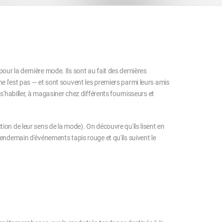
our la dernière mode. Ils sont au fait des dernières
ne l'est pas — et sont souvent les premiers parmi leurs amis
 s'habiller, à magasiner chez différents fournisseurs et
tion de leur sens de la mode). On découvre qu'ils lisent en
 lendemain d'événements tapis rouge et qu'ils suivent le