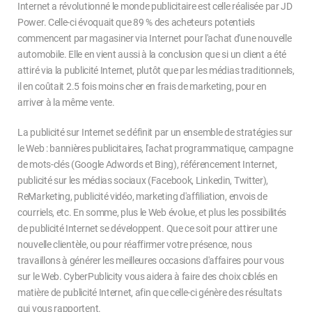
Internet a révolutionné le monde publicitaire est celle réalisée par JD
Power. Celle-ci évoquait que 89 % des acheteurs potentiels
commencent par magasiner via Internet pour l'achat d'une nouvelle
automobile. Elle en vient aussi à la conclusion que si un client a été
attiré via la publicité Internet, plutôt que par les médias traditionnels,
il en coûtait 2.5 fois moins cher en frais de marketing, pour en
arriver à la même vente.
La publicité sur Internet se définit par un ensemble de stratégies sur
le Web : bannières publicitaires, l'achat programmatique, campagne
de mots-clés (Google Adwords et Bing), référencement Internet,
publicité sur les médias sociaux (Facebook, Linkedin, Twitter),
ReMarketing, publicité vidéo, marketing d'affiliation, envois de
courriels, etc. En somme, plus le Web évolue, et plus les possibilités
de publicité Internet se développent. Que ce soit pour attirer une
nouvelle clientèle, ou pour réaffirmer votre présence, nous
travaillons à générer les meilleures occasions d'affaires pour vous
sur le Web. CyberPublicity vous aidera à faire des choix ciblés en
matière de publicité Internet, afin que celle-ci génère des résultats
qui vous rapportent.