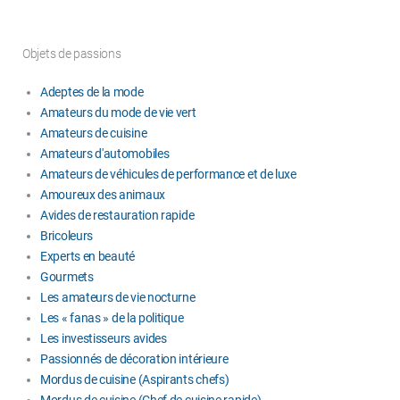
Objets de passions
Adeptes de la mode
Amateurs du mode de vie vert
Amateurs de cuisine
Amateurs d'automobiles
Amateurs de véhicules de performance et de luxe
Amoureux des animaux
Avides de restauration rapide
Bricoleurs
Experts en beauté
Gourmets
Les amateurs de vie nocturne
Les « fanas » de la politique
Les investisseurs avides
Passionnés de décoration intérieure
Mordus de cuisine (Aspirants chefs)
Mordus de cuisine (Chef de cuisine rapide)