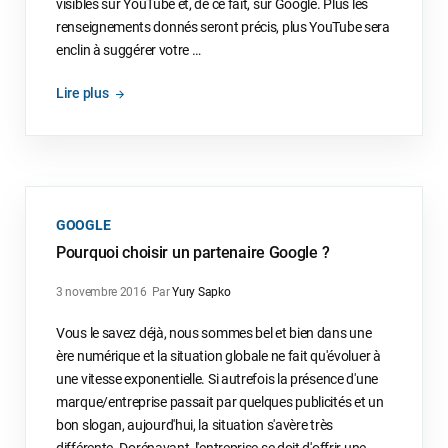
visibles sur YouTube et, de ce fait, sur Google. Plus les
renseignements donnés seront précis, plus YouTube sera
enclin à suggérer votre …
Lire plus
GOOGLE
Pourquoi choisir un partenaire Google ?
3 novembre 2016
Par
Yury Sapko
Vous le savez déjà, nous sommes bel et bien dans une
ère numérique et la situation globale ne fait qu'évoluer à
une vitesse exponentielle. Si autrefois la présence d'une
marque/entreprise passait par quelques publicités et un
bon slogan, aujourd'hui, la situation s'avère très
différente. Dorénavant, l'entreprise se doit d'offrir une