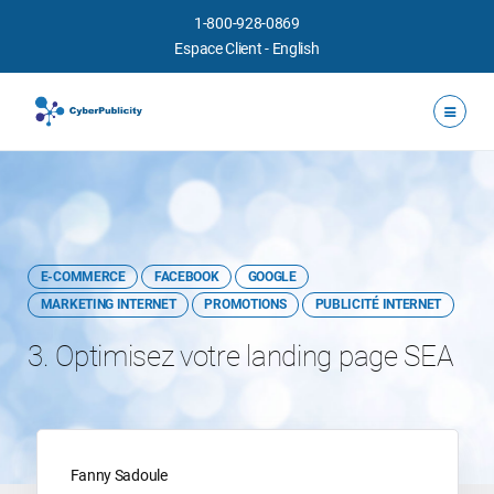
1-800-928-0869
Espace Client
-
English
E-COMMERCE
FACEBOOK
GOOGLE
MARKETING INTERNET
PROMOTIONS
PUBLICITÉ INTERNET
3. Optimisez votre landing page SEA
Fanny Sadoule